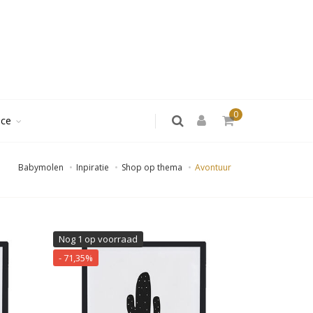
0
ice
Babymolen
Inpiratie
Shop op thema
Avontuur
Nog 1 op voorraad
- 71,35%