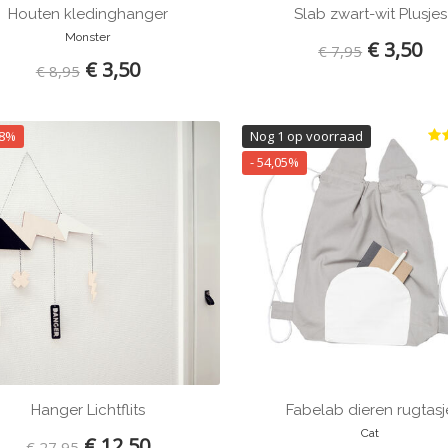
Houten kledinghanger
Slab zwart-wit Plusjes
Monster
€ 3,50
€ 7,95
€ 3,50
€ 8,95
28%
Nog 1 op voorraad
- 54,05%
Hanger Lichtflits
Fabelab dieren rugtasj
Cat
€ 12,50
€ 27,95