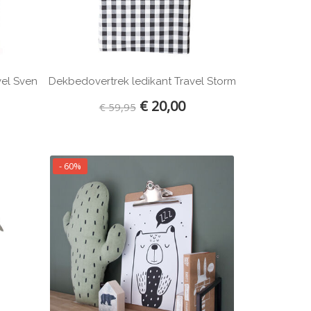
vel Sven
Dekbedovertrek ledikant Travel Storm
€ 20,00
€ 59,95
- 60%