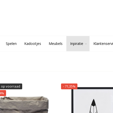
Spelen
Kadootjes
Meubels
Inpiratie
Klantenserv
1 op voorraad
- 71,35%
94%