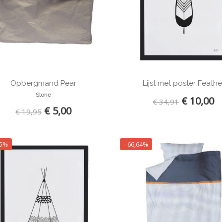
Opbergmand Pear
Lijst met poster Feathe
Stone
€ 10,00
€ 34,91
€ 5,00
€ 19,95
35%
- 66,64%