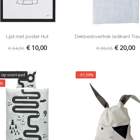
Lijst met poster Hut
Dekbedovertrek ledikant Tra
€ 10,00
€ 20,00
€ 34,91
€ 59,95
1 op voorraad
- 61,39%
6%