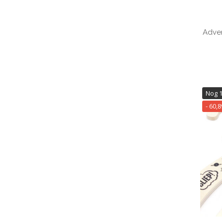
Adve
Nog 
- 60,