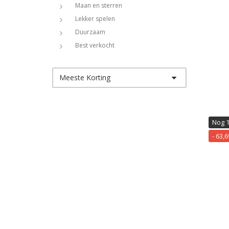
Maan en sterren
Lekker spelen
Duurzaam
Best verkocht
Meeste Korting
Nog 
- 63,