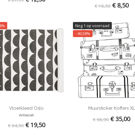
€ 8,50
€ 18,50
48%
Nog 1 op voorraad
- 40,58%
Vloerkleed Oslo
Muursticker Koffers XL
Antraciet
€ 35,00
€ 58,90
€ 19,50
€ 34,50