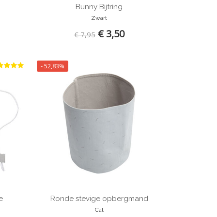
Bunny Bijtring
Zwart
€ 3,50
€ 7,95
- 52,83%
e
Ronde stevige opbergmand
Cat