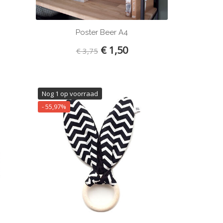
Poster Beer A4
€ 1,50
€ 3,75
Nog 1 op voorraad
- 55,97%