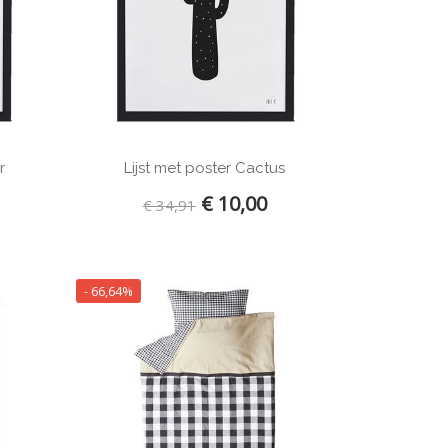
r
Lijst met poster Cactus
€ 10,00
€ 34,91
- 66,64%