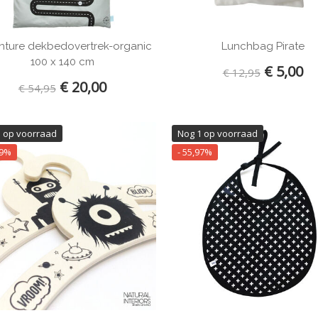
nture dekbedovertrek-organic
Lunchbag Pirate
100 x 140 cm
€ 5,00
€ 12,95
€ 20,00
€ 54,95
1 op voorraad
Nog 1 op voorraad
89%
- 55,97%