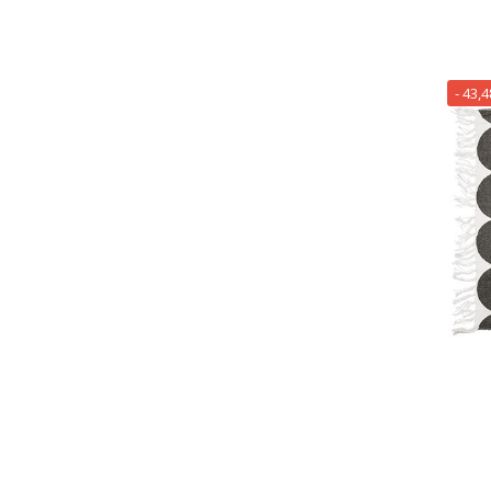
- 43,