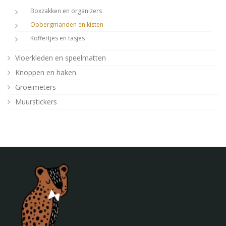
Boxzakken en organizers
Opbergmanden en kisten
Koffertjes en tasjes
Vloerkleden en speelmatten
Knoppen en haken
Groeimeters
Muurstickers
Houten decoratie
Stationery
Kussens
Aan de wand
Posters
Verlichting
Poefjes en speelkussens
Decoratie