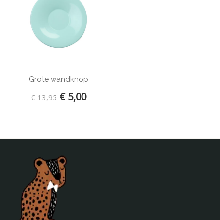
ISAK
JIP
KAOS
KidWild
Kinta
Klippan
Grote wandknop
La Cerise sur le Gateau
€ 5,00
€ 13,95
Lilipinso
Limo Basics
Littlephant
Lost and Found
Loullou
Lulujo
Ma-Ciel
ABZ
Meyco