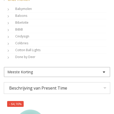
Babymolen
Baloons
Bibelotte
BiBiB
Cindysign
Colibries
Cotton Ball Lights
Done by Deer
Dots Lifestyle
Shop op kleur
DwellStudio
Meeste Korting
Shop op thema
Dynamic Comfort
Eightmood
Beschrijving van Present Time
Esthex
Fabelab
- 64,16%
Filibabba
Frank Fischer