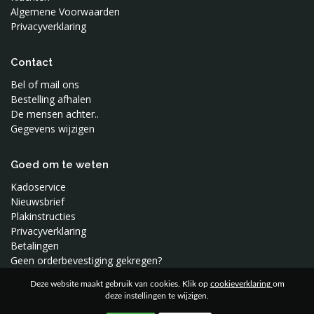
Sophie de Giraf
Algemene Voorwaarden
Privacyverklaring
Studio Snowpuppe
Superliving
Contact
Swaddle Me
Bel of mail ons
Toffe Stoffen
Bestelling afhalen
Tureluur Kids
De mensen achter..
Vimba
Gegevens wijzigen
Waterquest
Wee Gallery
Goed om te weten
Wild and Soft
Kadoservice
Woood
Nieuwsbrief
Plakinstructies
Privacyverklaring
Betalingen
Geen orderbevestiging gekregen?
Deze website maakt gebruik van cookies. Klik op
cookieverklaring
om
deze instellingen te wijzigen.