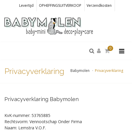
Levertijd
OPHEFFINGSUITVERKOOP
Verzendkosten
0
Privacyverklaring
Babymolen
Privacyverklaring
Privacyverklaring Babymolen
KvK-nummer:
53765885
Rechtsvorm:
Vennootschap Onder Firma
Naam:
Lemstra V.O.F.