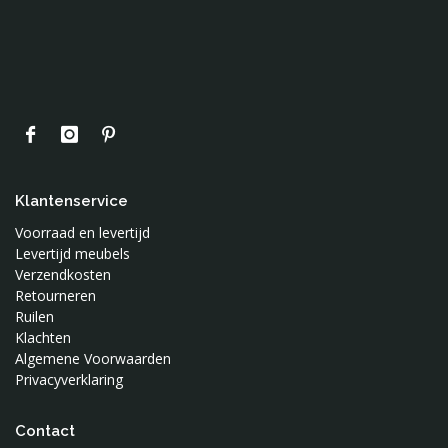
Mibo
Mimis Circus
Mundo Melocoton
Naco
Nobodinoz
Noodoll
Notoys
Oker en Mos
Klantenservice
Ontwerpstudio 365
Voorraad en levertijd
OYOY
Levertijd meubels
Petit Monkey
Verzendkosten
Retourneren
Present Time
Ruilen
Puurrr
Klachten
Roomblush
Algemene Voorwaarden
Privacyverklaring
Sebra
Silly U
Contact
Sonnenstrasse 11