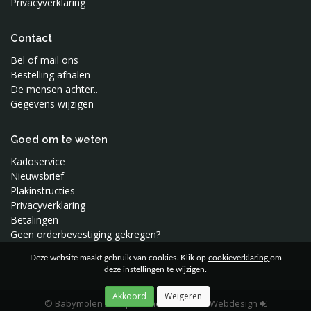
Privacyverklaring
Studio Snowpuppe
Superliving
Contact
Swaddle Me
Bel of mail ons
Toffe Stoffen
Bestelling afhalen
Tureluur Kids
De mensen achter..
Vimba
Gegevens wijzigen
Waterquest
Wee Gallery
Goed om te weten
Wild and Soft
Kadoservice
Woood
Nieuwsbrief
Plakinstructies
Privacyverklaring
Betalingen
Geen orderbevestiging gekregen?
Deze website maakt gebruik van cookies. Klik op
cookieverklaring
om
deze instellingen te wijzigen.
© Babymolen 2026
|
Moune Reclame & Webdesign