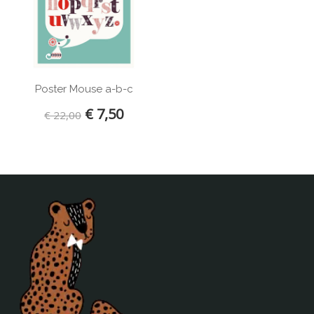
JIP
KAOS
KidWild
Kinta
Klippan
Poster Mouse a-b-c
La Cerise sur le Gateau
€ 7,50
€ 22,00
Lilipinso
Limo Basics
Littlephant
Lost and Found
Loullou
Lulujo
Ma-Ciel
ABZ
Meyco
Mibo
Mimis Circus