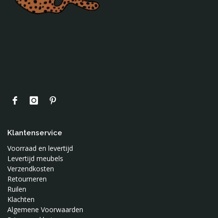
Mundo Melocoton
Naco
Nobodinoz
Noodoll
Notoys
Oker en Mos
Ontwerpstudio 365
OYOY
Petit Monkey
Present Time
Klantenservice
Puurrr
Voorraad en levertijd
Roomblush
Levertijd meubels
Verzendkosten
Sebra
Retourneren
Silly U
Ruilen
Sonnenstrasse 11
Klachten
Sophie de Giraf
Algemene Voorwaarden