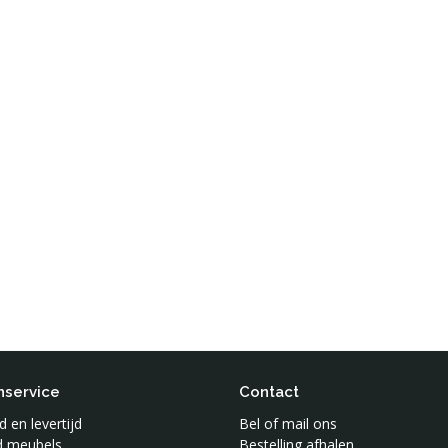
nservice
Contact
 en levertijd
Bel of mail ons
jd meubels
Bestelling afhalen