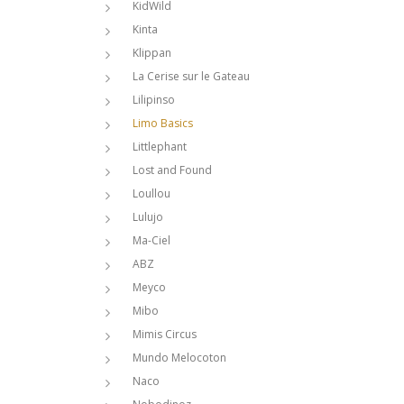
KidWild
Kinta
Klippan
La Cerise sur le Gateau
Lilipinso
Limo Basics
Littlephant
Lost and Found
Loullou
Lulujo
Ma-Ciel
ABZ
Meyco
Mibo
Mimis Circus
Mundo Melocoton
Naco