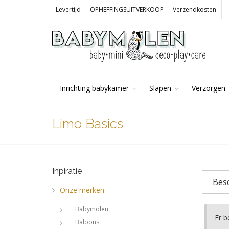
Levertijd
OPHEFFINGSUITVERKOOP
Verzendkosten
Inrichting babykamer
Slapen
Verzorgen
Limo Basics
Inpiratie
Besc
Onze merken
Babymolen
Er b
Baloons