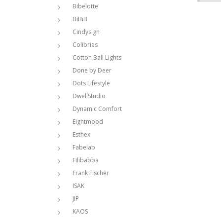
Bibelotte
BiBiB
Cindysign
Colibries
Cotton Ball Lights
Done by Deer
Dots Lifestyle
DwellStudio
Dynamic Comfort
Eightmood
Esthex
Fabelab
Filibabba
Frank Fischer
ISAK
JIP
KAOS