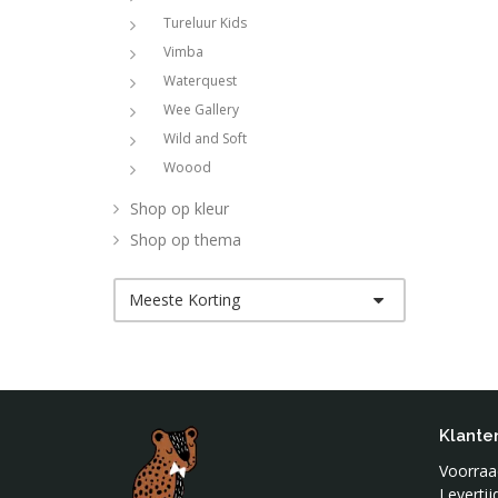
Tureluur Kids
Vimba
Waterquest
Wee Gallery
Wild and Soft
Woood
Shop op kleur
Shop op thema
Meeste Korting
Klante
Voorraad
Leverti