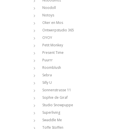
Nobodinoz
Noodoll
Notoys
Oker en Mos
Ontwerpstudio 365
OYOY
Petit Monkey
Present Time
Puurrr
Roomblush
Sebra
Silly U
Sonnenstrasse 11
Sophie de Giraf
Studio Snowpuppe
Superliving
Swaddle Me
Toffe Stoffen