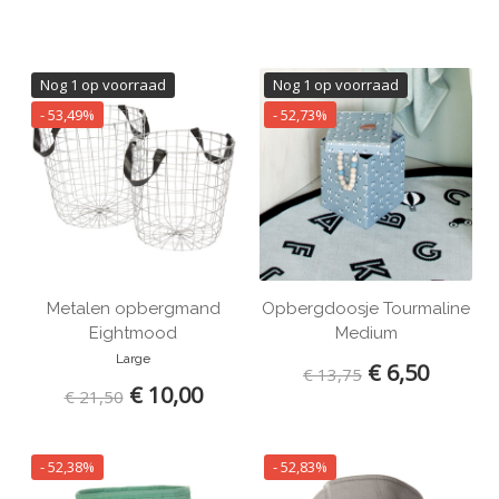
Nog 1 op voorraad
Nog 1 op voorraad
- 53,49%
- 52,73%
Metalen opbergmand
Opbergdoosje Tourmaline
Eightmood
Medium
Large
€ 6,50
€ 13,75
€ 10,00
€ 21,50
- 52,38%
- 52,83%