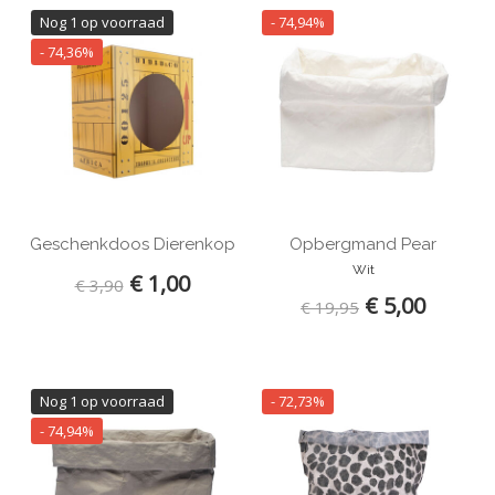
Nog 1 op voorraad
- 74,94%
Behang
- 74,36%
Geschenkdoos Dierenkop
Opbergmand Pear
Wit
€ 1,00
€ 3,90
€ 5,00
€ 19,95
Nog 1 op voorraad
- 72,73%
- 74,94%