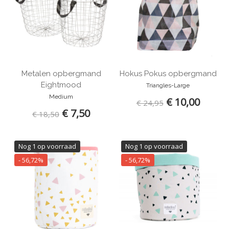
Metalen opbergmand
Hokus Pokus opbergmand
Eightmood
Triangles-Large
Medium
€ 10,00
€ 24,95
€ 7,50
€ 18,50
Nog 1 op voorraad
Nog 1 op voorraad
- 56,72%
- 56,72%