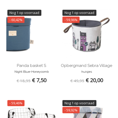
Nog 1 op voorraad
Nog 1 op voorraad
- 60,42%
- 59,96%
Panda basket S
Opbergmand Sebra Village
Night Blue-Honeycomb
huisjes
€ 7,50
€ 20,00
€ 18,95
€ 49,95
- 59,46%
Nog 1 op voorraad
- 59,92%