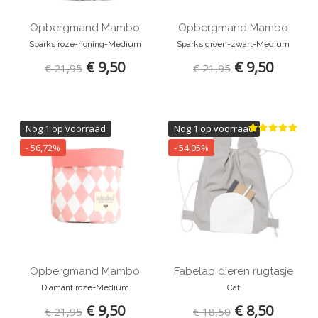
Opbergmand Mambo
Opbergmand Mambo
Sparks roze-honing-Medium
Sparks groen-zwart-Medium
€ 9,50
€ 9,50
€ 21,95
€ 21,95
Nog 1 op voorraad
Nog 1 op voorraad
- 56,72%
- 54,05%
Opbergmand Mambo
Fabelab dieren rugtasje
Diamant roze-Medium
Cat
€ 9,50
€ 8,50
€ 21,95
€ 18,50