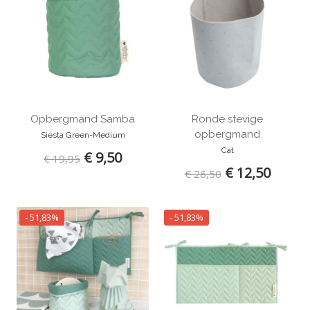
Opbergmand Samba
Ronde stevige
opbergmand
Siesta Green-Medium
Cat
€ 9,50
€ 19,95
€ 12,50
€ 26,50
- 51,83%
- 51,83%