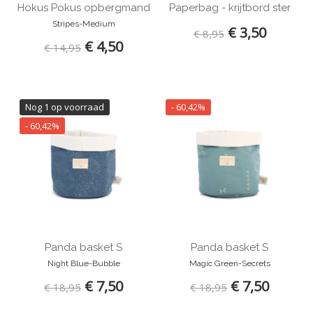
Hokus Pokus opbergmand
Paperbag - krijtbord ster
Stripes-Medium
€ 3,50
€ 8,95
€ 4,50
€ 14,95
Nog 1 op voorraad
- 60,42%
- 60,42%
Panda basket S
Panda basket S
Night Blue-Bubble
Magic Green-Secrets
€ 7,50
€ 7,50
€ 18,95
€ 18,95