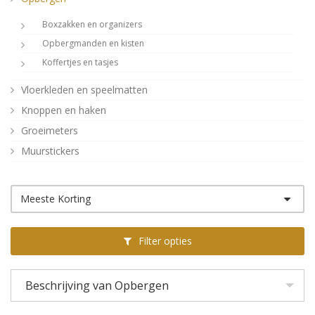
Boxzakken en organizers
Opbergmanden en kisten
Koffertjes en tasjes
Vloerkleden en speelmatten
Knoppen en haken
Groeimeters
Muurstickers
Houten decoratie
Stationery
Meeste Korting
Kussens
Aan de wand
Filter opties
Posters
Verlichting
Beschrijving van Opbergen
Poefjes en speelkussens
Decoratie