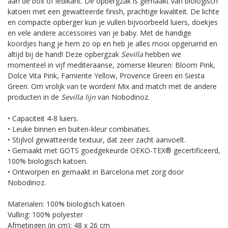
aan de box of ledikant. De opbergzak is gemaakt van biologisch
katoen met een gewatteerde finish, prachtige kwaliteit. De lichte
en compacte opberger kun je vullen bijvoorbeeld luiers, doekjes
en vele andere accessoires van je baby. Met de handige
koordjes hang je hem zo op en heb je alles mooi opgeruimd en
altijd bij de hand! Deze opbergzak
Sevilla
hebben we
momenteel in vijf mediteraanse, zomerse kleuren: Bloom Pink,
Dolce Vita Pink, Farniente Yellow, Provence Green en Siesta
Green. Om vrolijk van te worden! Mix and match met de andere
producten in de
Sevilla lijn
van Nobodinoz.
• Capaciteit 4-8 luiers.
• Leuke binnen en buiten-kleur combinaties.
• Stijlvol gewatteerde textuur, dat zeer zacht aanvoelt.
• Gemaakt met GOTS goedgekeurde OEKO-TEX® gecertificeerd,
100% biologisch katoen.
• Ontworpen en gemaakt in Barcelona met zorg door
Nobodinoz.
Materialen: 100% biologisch katoen
Vulling: 100% polyester
Afmetingen (in cm): 48 x 26 cm