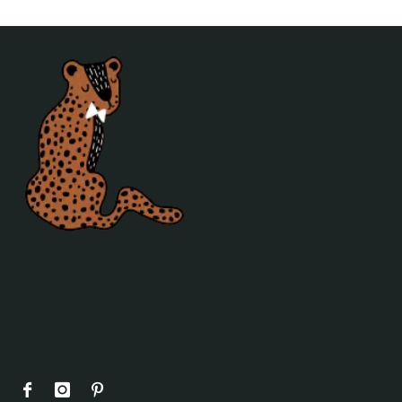
Kussens
Aan de wand
Posters
Verlichting
Poefjes en speelkussens
Decoratie
Behang