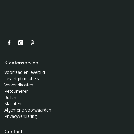
Studio Snowpuppe
Superliving
Swaddle Me
Toffe Stoffen
Tureluur Kids
Vimba
Waterquest
Wee Gallery
Klantenservice
Wild and Soft
Voorraad en levertijd
Woood
Levertijd meubels
Verzendkosten
Retourneren
Ruilen
Klachten
Algemene Voorwaarden
Privacyverklaring
Contact