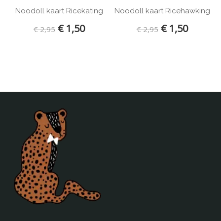
Noodoll kaart Ricekating
Noodoll kaart Ricehawking
Mundo Melocoton
Naco
€ 1,50
€ 1,50
€ 2,95
€ 2,95
Nobodinoz
Noodoll
Notoys
Oker en Mos
Ontwerpstudio 365
OYOY
Petit Monkey
Present Time
Puurrr
Roomblush
Sebra
Silly U
Sonnenstrasse 11
Sophie de Giraf