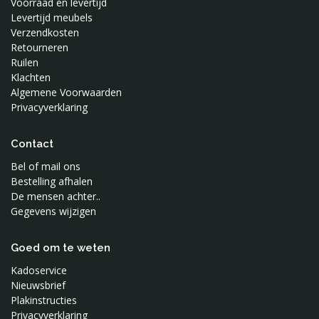
Voorraad en levertijd
Mundo Melocoton
Levertijd meubels
Verzendkosten
Naco
Retourneren
Nobodinoz
Ruilen
Noodoll
Klachten
Algemene Voorwaarden
Notoys
Privacyverklaring
Oker en Mos
Ontwerpstudio 365
Contact
OYOY
Bel of mail ons
Petit Monkey
Bestelling afhalen
Present Time
De mensen achter..
Puurrr
Gegevens wijzigen
Roomblush
Sebra
Goed om te weten
Silly U
Kadoservice
Nieuwsbrief
Sonnenstrasse 11
Plakinstructies
Sophie de Giraf
Privacyverklaring