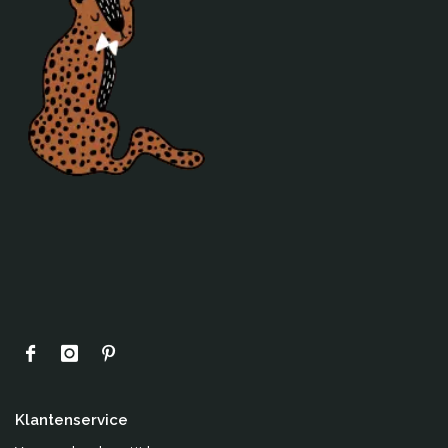
JIP
KAOS
KidWild
Kinta
Klippan
La Cerise sur le Gateau
Lilipinso
Limo Basics
Littlephant
Lost and Found
Loullou
Lulujo
Ma-Ciel
ABZ
Meyco
Mibo
Klantenservice
Mimis Circus