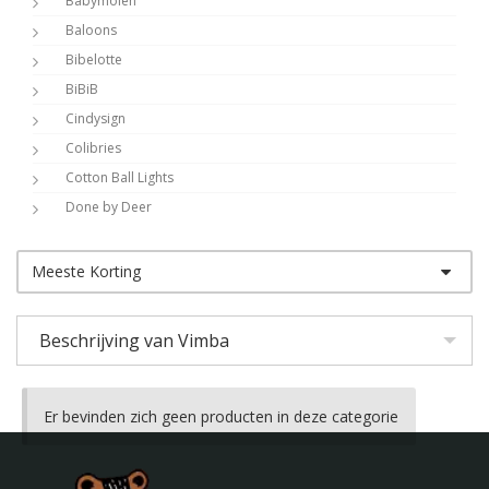
Babymolen
Baloons
Bibelotte
BiBiB
Cindysign
Colibries
Cotton Ball Lights
Done by Deer
Dots Lifestyle
Shop op kleur
DwellStudio
Meeste Korting
Shop op thema
Dynamic Comfort
Eightmood
Beschrijving van Vimba
Esthex
Fabelab
Filibabba
Er bevinden zich geen producten in deze categorie
Frank Fischer
ISAK