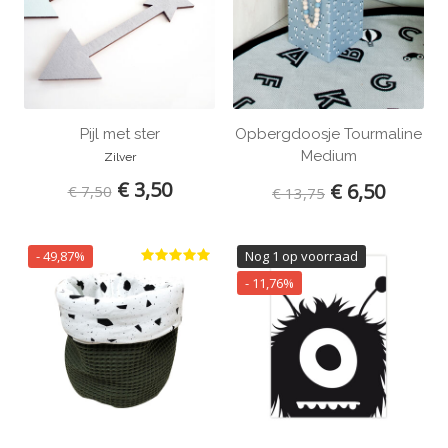
Pijl met ster
Opbergdoosje Tourmaline
Medium
Zilver
€ 3,50
€ 6,50
€ 7,50
€ 13,75
- 49,87%
Nog 1 op voorraad
- 11,76%