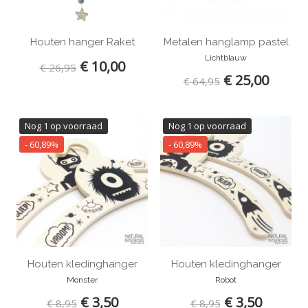
Op het water
Naar school
Houten hanger Raket
Metalen hanglamp pastel
Maan en sterren
Lichtblauw
€ 10,00
€ 26,95
Lekker spelen
€ 25,00
€ 64,95
Duurzaam
Best verkocht
Nog 1 op voorraad
Nog 1 op voorraad
- 60,89%
- 60,89%
Houten kledinghanger
Houten kledinghanger
Monster
Robot
€ 3,50
€ 3,50
€ 8,95
€ 8,95