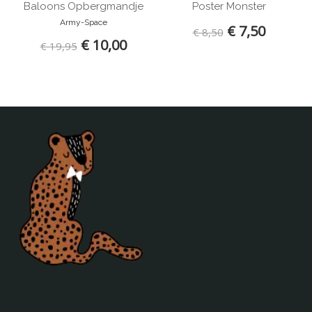
Baloons Opbergmandje
Poster Monster
Army-Space
€ 7,50
€ 8,50
€ 10,00
€ 19,95