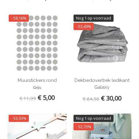
- 58,16%
Nog 1 op voorraad
- 53,49%
Muurstickers rond
Dekbedovertrek ledikant
Galaxy
Grijs
€ 5,00
€ 30,00
€ 11,95
€ 64,50
- 53,33%
Nog 1 op voorraad
- 52,73%