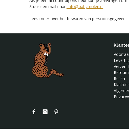
Als je een account bij ons hebt kun je aanvragen om 
Stuur een mail naar:
info@babymolen.nl
Lees meer ove
r het bewaren van persoonsgegevens
Klante
Voorraad
Leverti
Verzend
Retourn
Ruilen
Klachte
Algeme
Privacyv