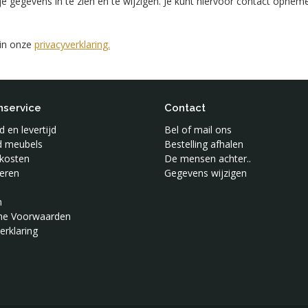
je gegevens in te zien en te wijzigen. Je kunt hiervoor contact opnem
 in onze
privacyverklaring.
nservice
Contact
 en levertijd
Bel of mail ons
jd meubels
Bestelling afhalen
kosten
De mensen achter..
eren
Gegevens wijzigen
n
ne Voorwaarden
erklaring