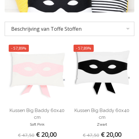
ISAK
JIP
KAOS
Beschrijving van Toffe Stoffen
KidWild
Kinta
Klippan
- 57,89%
- 57,89%
La Cerise sur le Gateau
Lilipinso
Limo Basics
Littlephant
Lost and Found
Loullou
Lulujo
Kussen Big Baddy 60x40
Kussen Big Baddy 60x40
Ma-Ciel
cm
cm
ABZ
Soft Pink
Zwart
Meyco
€ 20,00
€ 20,00
€ 47,50
€ 47,50