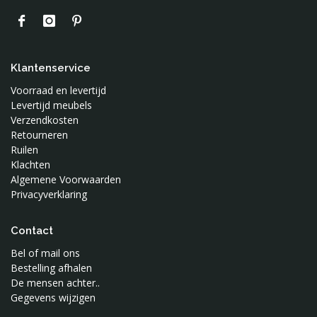
Sophie de Giraf
Studio Snowpuppe
Superliving
Swaddle Me
Klantenservice
Toffe Stoffen
Voorraad en levertijd
Levertijd meubels
Tureluur Kids
Verzendkosten
Vimba
Retourneren
Waterquest
Ruilen
Wee Gallery
Klachten
Algemene Voorwaarden
Wild and Soft
Privacyverklaring
Woood
Contact
Bel of mail ons
Bestelling afhalen
De mensen achter..
Gegevens wijzigen