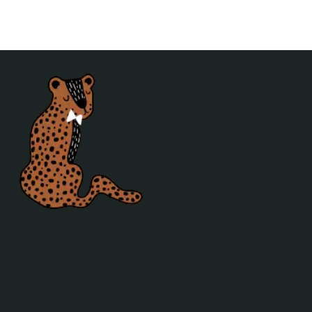
Mibo
Mimis Circus
Mundo Melocoton
Naco
Nobodinoz
Noodoll
Notoys
Oker en Mos
Ontwerpstudio 365
OYOY
Petit Monkey
Present Time
Puurrr
Roomblush
Sebra
Silly U
Sonnenstrasse 11