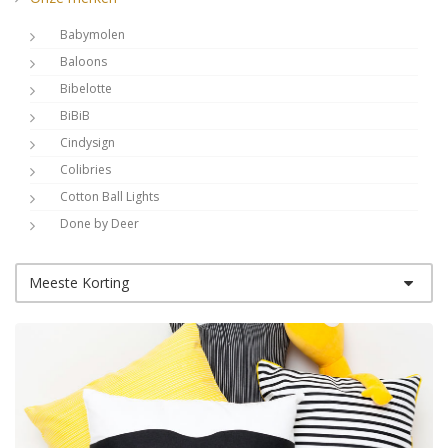
Babymolen
Baloons
Bibelotte
BiBiB
Cindysign
Colibries
Cotton Ball Lights
Done by Deer
Dots Lifestyle
Shop op kleur
DwellStudio
Meeste Korting
Shop op thema
Dynamic Comfort
Eightmood
Esthex
Fabelab
Filibabba
Frank Fischer