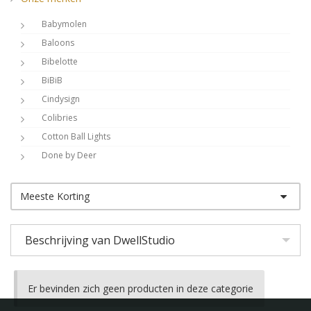
Babymolen
Baloons
Bibelotte
BiBiB
Cindysign
Colibries
Cotton Ball Lights
Done by Deer
Dots Lifestyle
Shop op kleur
DwellStudio
Meeste Korting
Shop op thema
Dynamic Comfort
Eightmood
Beschrijving van DwellStudio
Esthex
Fabelab
Filibabba
Er bevinden zich geen producten in deze categorie
Frank Fischer