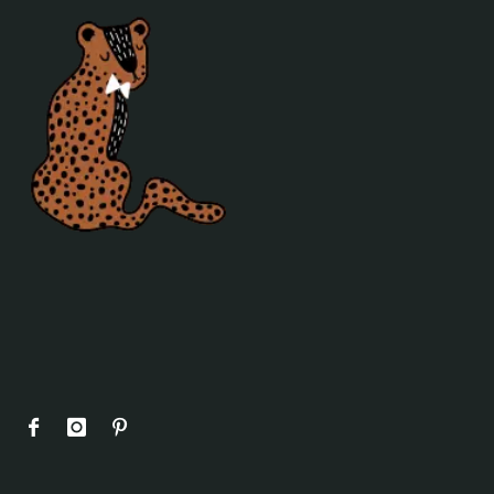
ISAK
JIP
KAOS
KidWild
Kinta
Klippan
La Cerise sur le Gateau
Lilipinso
Limo Basics
Littlephant
Lost and Found
Loullou
Lulujo
Ma-Ciel
ABZ
Meyco