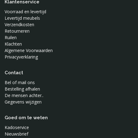
Mibo
Klantenservice
Mimis Circus
Voorraad en levertijd
Mundo Melocoton
Levertijd meubels
Verzendkosten
Naco
Retourneren
Nobodinoz
Ruilen
Noodoll
Klachten
Algemene Voorwaarden
Notoys
Privacyverklaring
Oker en Mos
Ontwerpstudio 365
Contact
OYOY
Bel of mail ons
Petit Monkey
Bestelling afhalen
Present Time
De mensen achter..
Puurrr
Gegevens wijzigen
Roomblush
Sebra
Goed om te weten
Silly U
Kadoservice
Nieuwsbrief
Sonnenstrasse 11