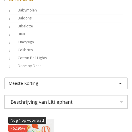
Babymolen
Baloons
Bibelotte
BiBiB
Cindysign
Colibries
Cotton Ball Lights
Done by Deer
Dots Lifestyle
Shop op kleur
DwellStudio
Meeste Korting
Shop op thema
Dynamic Comfort
Eightmood
Beschrijving van Littlephant
Esthex
Fabelab
Nog 1 op voorraad
Filibabba
- 62,96%
Frank Fischer