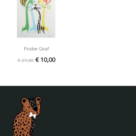
ISAK
JIP
KAOS
KidWild
Kinta
Klippan
Poster Giraf
La Cerise sur le Gateau
€ 10,00
€ 27,00
Lilipinso
Limo Basics
Littlephant
Lost and Found
Loullou
Lulujo
Ma-Ciel
ABZ
Meyco