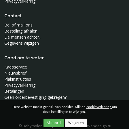
Privacyverklaring
Studio Snowpuppe
Superliving
Contact
Swaddle Me
Bel of mail ons
Toffe Stoffen
Bestelling afhalen
Tureluur Kids
De mensen achter..
Vimba
Gegevens wijzigen
Waterquest
Wee Gallery
Goed om te weten
Wild and Soft
Kadoservice
Woood
Nieuwsbrief
Plakinstructies
Privacyverklaring
Betalingen
Geen orderbevestiging gekregen?
Deze website maakt gebruik van cookies. Klik op
cookieverklaring
om
deze instellingen te wijzigen.
© Babymolen 2026
|
Moune Reclame & Webdesign