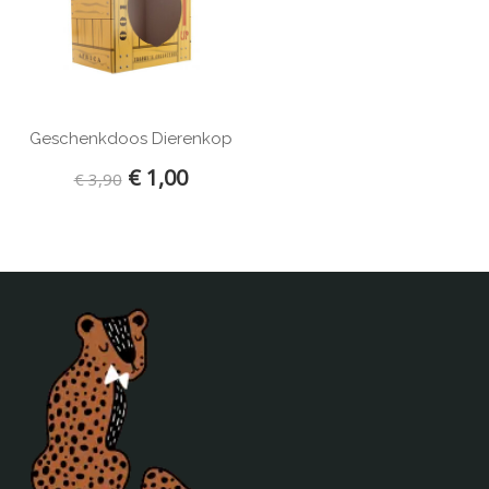
JIP
KAOS
KidWild
Kinta
Klippan
Geschenkdoos Dierenkop
La Cerise sur le Gateau
€ 1,00
€ 3,90
Lilipinso
Limo Basics
Littlephant
Lost and Found
Loullou
Lulujo
Ma-Ciel
ABZ
Meyco
Mibo
Mimis Circus