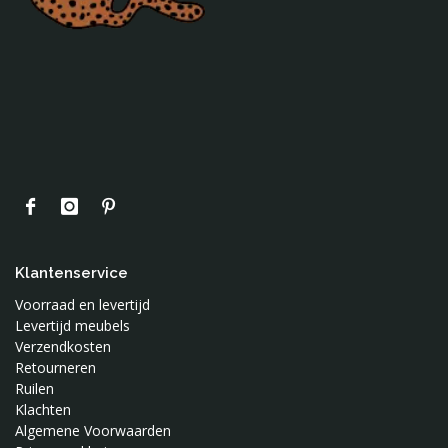
Mundo Melocoton
Naco
Nobodinoz
Noodoll
Notoys
Oker en Mos
Ontwerpstudio 365
OYOY
Petit Monkey
Present Time
Klantenservice
Puurrr
Voorraad en levertijd
Roomblush
Levertijd meubels
Verzendkosten
Sebra
Retourneren
Silly U
Ruilen
Sonnenstrasse 11
Klachten
Sophie de Giraf
Algemene Voorwaarden