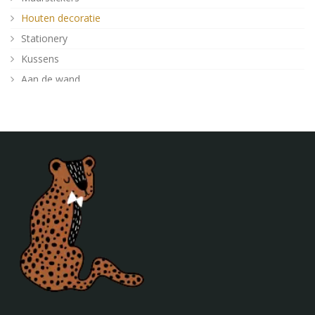
Houten decoratie
Stationery
Kussens
Aan de wand
Posters
Verlichting
Poefjes en speelkussens
Decoratie
Behang