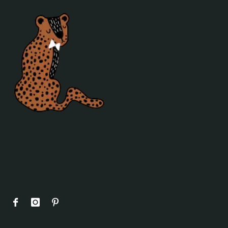
Poefjes en speelkussens
Decoratie
Behang