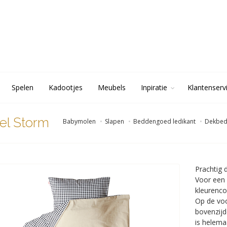
Spelen
Kadootjes
Meubels
Inpiratie
Klantenserv
el Storm
Babymolen
Slapen
Beddengoed ledikant
Dekbedo
Prachtig 
Voor een
kleurenco
Op de voo
bovenzijd
is helema