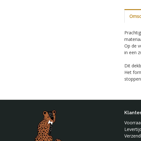
Omsch
Prachti
materia
Op de vo
in een z
Dit dekb
Het form
stoppen 
Klante
Voorraad
Leverti
Verzend