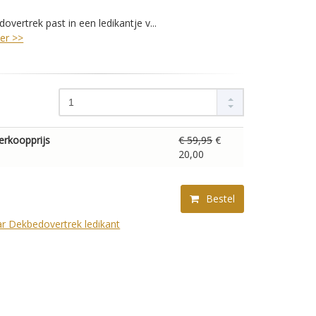
overtrek past in een ledikantje v...
er >>
erkoopprijs
€ 59,95
€
20,00
Bestel
r Dekbedovertrek ledikant