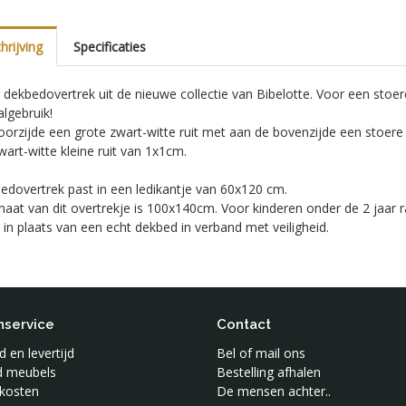
rijving
Specificaties
g dekbedovertrek uit de nieuwe collectie van Bibelotte. Voor een st
algebruik!
orzijde een grote zwart-witte ruit met aan de bovenzijde een stoere b
wart-witte kleine ruit van 1x1cm.
edovertrek past in een ledikantje van 60x120 cm.
aat van dit overtrekje is 100x140cm. Voor kinderen onder de 2 jaar 
in plaats van een echt dekbed in verband met veiligheid.
nservice
Contact
 en levertijd
Bel of mail ons
jd meubels
Bestelling afhalen
kosten
De mensen achter..