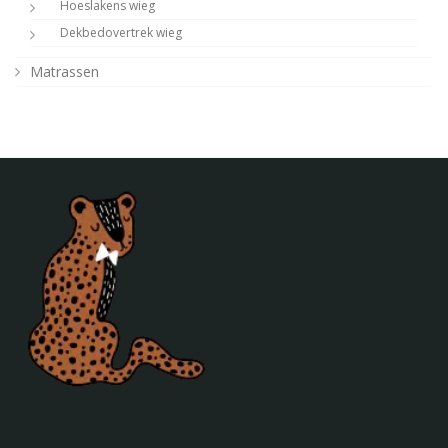
Hoeslakens wieg
Dekbedovertrek wieg
Matrassen