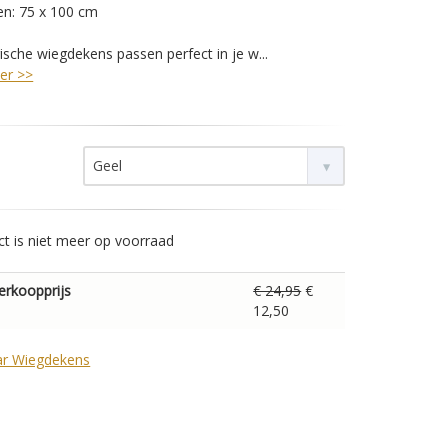
en: 75 x 100 cm
ische wiegdekens passen perfect in je w...
er >>
Geel
ct is niet meer op voorraad
erkoopprijs
€ 24,95
€
12,50
ar Wiegdekens