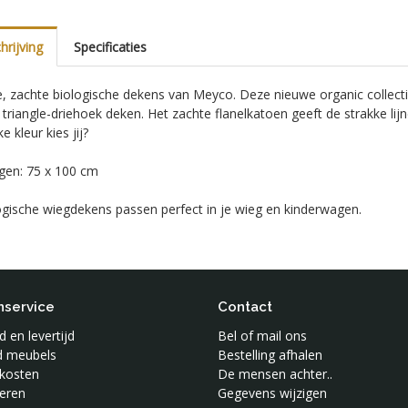
rijving
Specificaties
e, zachte biologische dekens van Meyco. Deze nieuwe organic collectie 
triangle-driehoek deken. Het zachte flanelkatoen geeft de strakke lijne
e kleur kies jij?
gen: 75 x 100 cm
ogische wiegdekens passen perfect in je wieg en kinderwagen.
nservice
Contact
 en levertijd
Bel of mail ons
jd meubels
Bestelling afhalen
kosten
De mensen achter..
eren
Gegevens wijzigen