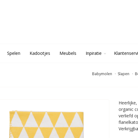
Spelen
Kadootjes
Meubels
Inpiratie
Klantenserv
Babymolen
Slapen
B
Heerlijke
organic co
verliefd 
flanelkat
Verkrijgba