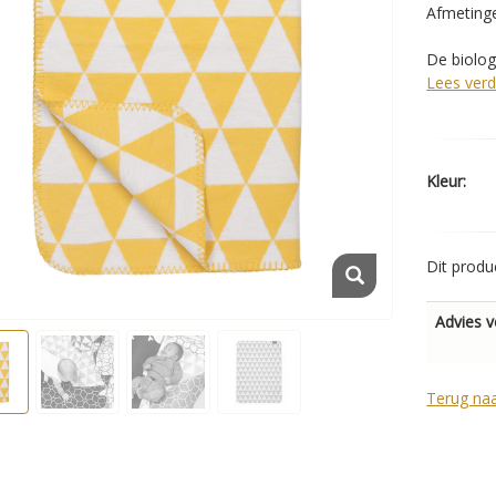
Afmeting
De biolog
Lees verd
Kleur:
Dit produ
Advies v
Terug na