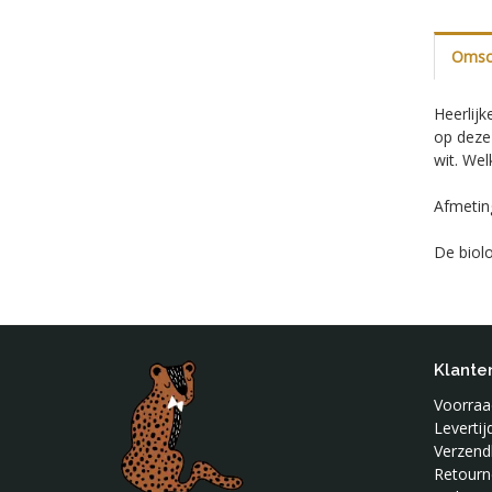
Omsch
Heerlijk
op deze 
wit. Welk
Afmetin
De biol
Klante
Voorraad
Leverti
Verzend
Retourn