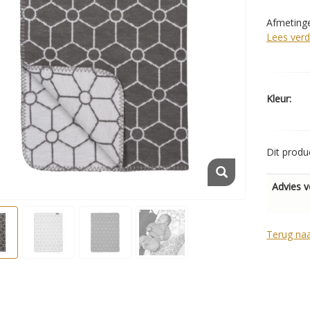
Afmetingen
Lees verd
Kleur:
Dit produ
Advies v
Terug na