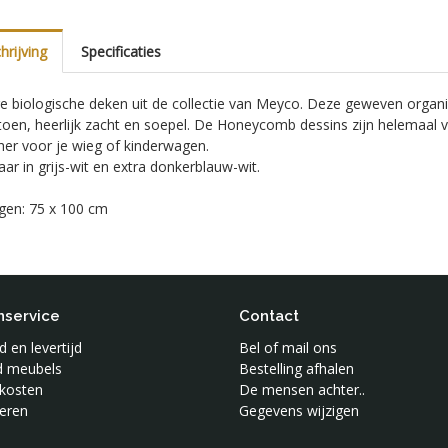
rijving
Specificaties
e biologische deken uit de collectie van Meyco. Deze geweven organic
toen, heerlijk zacht en soepel. De Honeycomb dessins zijn helemaal 
her voor je wieg of kinderwagen.
aar in grijs-wit en extra donkerblauw-wit.
gen: 75 x 100 cm
nservice
Contact
 en levertijd
Bel of mail ons
jd meubels
Bestelling afhalen
kosten
De mensen achter..
eren
Gegevens wijzigen