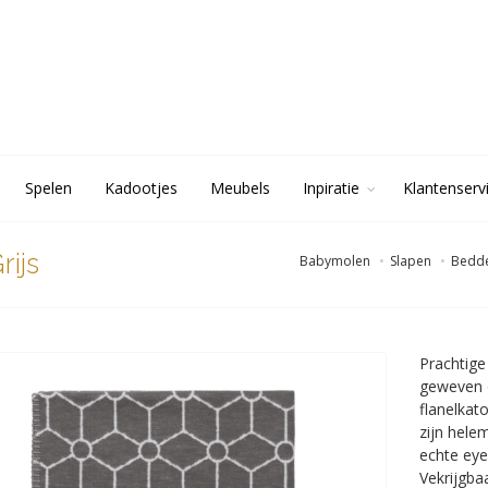
Spelen
Kadootjes
Meubels
Inpiratie
Klantenserv
ijs
Babymolen
Slapen
Bedd
Prachtige
geweven o
flanelkat
zijn hele
echte eye
Vekrijgbaa