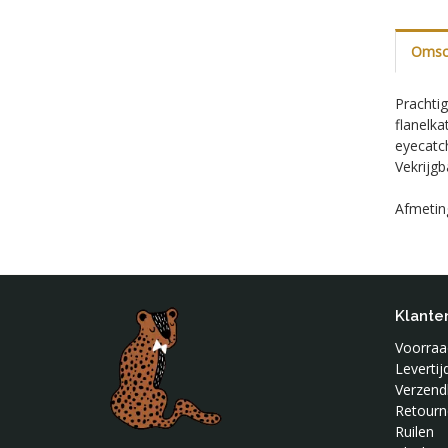
Omsch
Prachtig
flanelka
eyecatc
Vekrijgb
Afmetin
Klante
Voorraad
Leverti
Verzend
Retourn
Ruilen