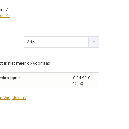
: 7...
er >>
Grijs
ct is niet meer op voorraad
erkoopprijs
€ 24,95
€
12,50
ar Wiegdekens