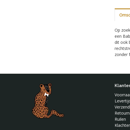
Omsch
Op zoek 
een Bab
dit ook 
rechtstr
zonder f
Klante
Voorraad
Leverti
Verzend
Retourn
Ruilen
Klachte