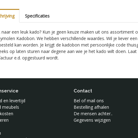
rijving
Specificaties
naar een leuk kado? Kun je geen keuze maken uit ons assortiment of 
ymolen Kadobon. We hebben verschillende waardes. Wil je liever een
besteld kan worden. Je krijgt de kadobon met persoonlijke code thuis
eeks op laten sturen naar degene aan wie je het kado wilt doen. Laat
actuur e.d. opgestuurd wordt.
nservice
Contact
 en levertijd
Bel of mail ons
jd meubels
Bestelling afhalen
kosten
De mensen achter..
eren
Gegevens wijzigen
n