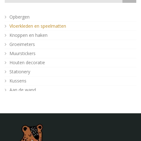
Opbergen
Vloerkleden en speelmatten
Knoppen en haken
Groeimeters
Muurstickers
Houten decoratie
Stationery
Kussens
Aan de wand
Posters
Verlichting
Poefjes en speelkussens
Decoratie
Behang