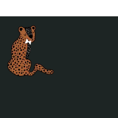
Posters
Verlichting
Poefjes en speelkussens
Decoratie
Behang