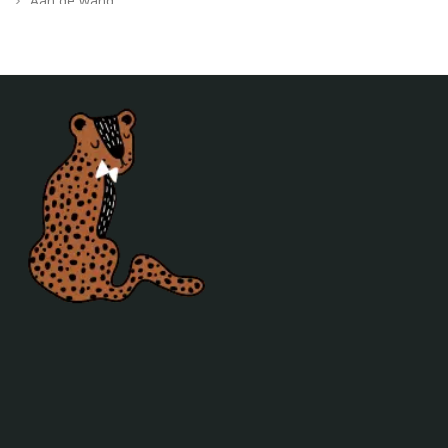
Aan de wand
Posters
Verlichting
Poefjes en speelkussens
Decoratie
Behang