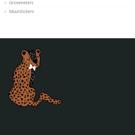
Groeimeters
Muurstickers
Houten decoratie
Stationery
Kussens
Aan de wand
Posters
Verlichting
Poefjes en speelkussens
Decoratie
Behang