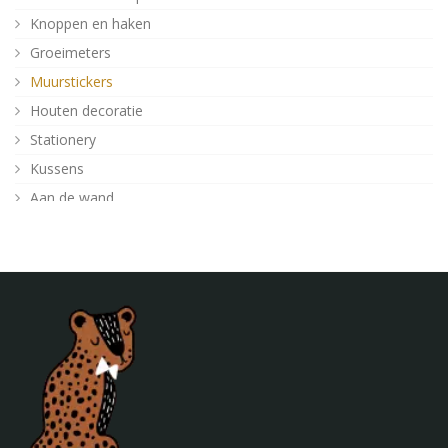
Knoppen en haken
Groeimeters
Muurstickers
Houten decoratie
Stationery
Kussens
Aan de wand
Posters
Verlichting
Poefjes en speelkussens
Decoratie
Behang