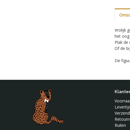
Omsch
Vrolijk 
het oog 
Plak de
Of de b
De figuu
Klante
Voorraad
Leverti
Verzend
Retourn
Ruilen