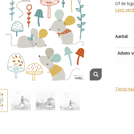
Of de bi
Lees verd
Aantal:
Advies v
Terug naa