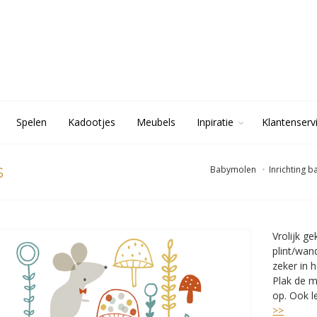
Spelen
Kadootjes
Meubels
Inpiratie
Klantenserv
s
Babymolen
Inrichting 
Vrolijk g
plint/wan
zeker in h
Plak de m
op. Ook 
>>