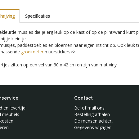
rijving
Specificaties
gekleurde muisjes die je erg leuk op de kast of op de plint/wand kunt 
bij je kleintje.
 muisjes, paddestoeltjes en bloemen naar eigen inzicht op. Ook leuk
ijpassende
groeimeter
muurstickers>>
rtjes zitten op een vel van 30 x 42 cm en zijn van mat vinyl.
nservice
Contact
 en levertijd
Bel of mail ons
jd meubels
Bestelling afhalen
kosten
De mensen achter..
eren
Gegevens wijzigen