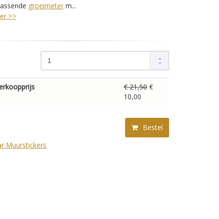
jpassende
groeimeter
m...
er >>
erkoopprijs
€ 21,50
€
10,00
Bestel
r Muurstickers