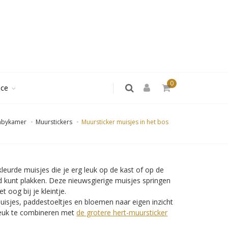
0
ice
babykamer
Muurstickers
Muursticker muisjes in het bos
ekleurde muisjes die je erg leuk op de kast of op de
d kunt plakken. Deze nieuwsgierige muisjes springen
et oog bij je kleintje.
uisjes, paddestoeltjes en bloemen naar eigen inzicht
leuk te combineren met
de grotere hert-muursticker