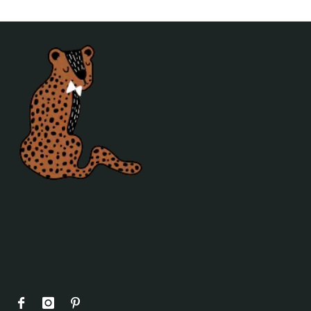
Verlichting
Poefjes en speelkussens
Decoratie
Behang