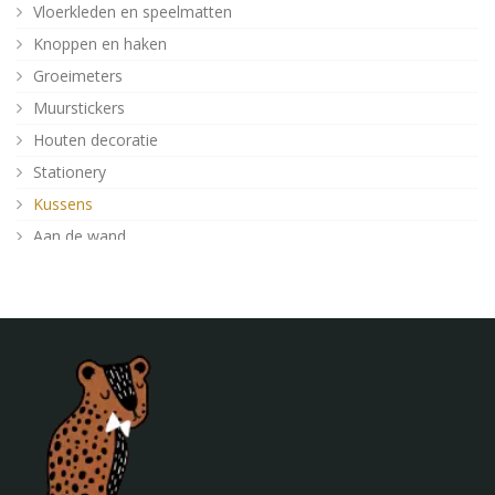
Vloerkleden en speelmatten
Knoppen en haken
Groeimeters
Muurstickers
Houten decoratie
Stationery
Kussens
Aan de wand
Posters
Verlichting
Poefjes en speelkussens
Decoratie
Behang