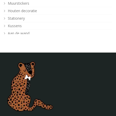
Muurstickers
Houten decoratie
Stationery
Kussens
Aan de wand
Posters
Verlichting
Poefjes en speelkussens
Decoratie
Behang