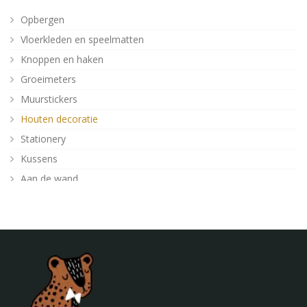
Opbergen
Vloerkleden en speelmatten
Knoppen en haken
Groeimeters
Muurstickers
Houten decoratie
Stationery
Kussens
Aan de wand
Posters
Verlichting
Poefjes en speelkussens
Decoratie
Behang