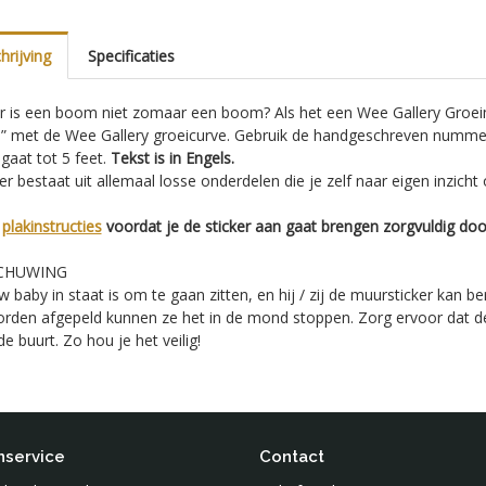
rijving
Specificaties
 is een boom niet zomaar een boom? Als het een Wee Gallery Groeime
d” met de Wee Gallery groeicurve. Gebruik de handgeschreven numm
gaat tot 5 feet.
Tekst is in Engels.
er bestaat uit allemaal losse onderdelen die je zelf naar eigen inzic
e
plakinstructies
voordat je de sticker aan gaat brengen zorgvuldig doo
CHUWING
 baby in staat is om te gaan zitten, en hij / zij de muursticker kan b
den afgepeld kunnen ze het in de mond stoppen. Zorg ervoor dat de mu
 de buurt. Zo hou je het veilig!
nservice
Contact