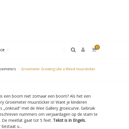
0
ice
oeimeters
Groeimeter Growing Like a Weed muursticker
is een boom niet zomaar een boom? Als het een
ry Groeimeter muursticker is! Want je kinderen
ls „onkruid” met de Wee Gallery groeicurve. Gebruik
eschreven nummers om verjaardagen op de stam te
 De meetlat gaat tot 5 feet.
Tekst is in Engels.
 bestaat u...