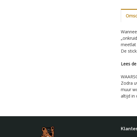
Omsch
Wanneer
„onkrui
meetlat 
De stick
Lees d
WAARS
Zodra uw
muur wor
altijd in
Klante