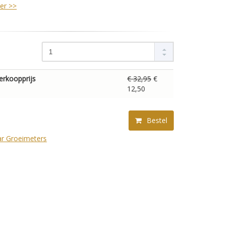
er >>
erkoopprijs
€ 32,95
€
12,50
Bestel
ar Groeimeters