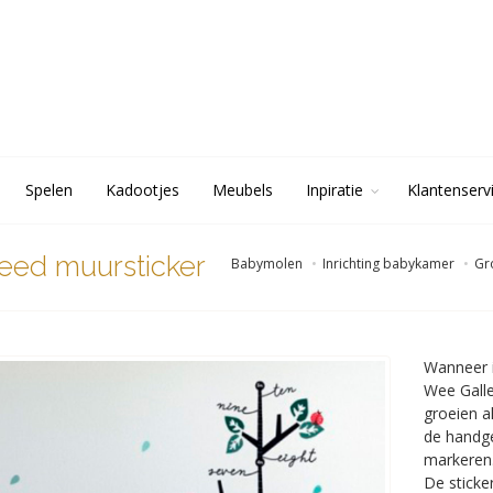
Spelen
Kadootjes
Meubels
Inpiratie
Klantenserv
eed muursticker
Babymolen
Inrichting babykamer
Gr
Wanneer 
Wee Galle
groeien a
de handg
markeren.
De sticker