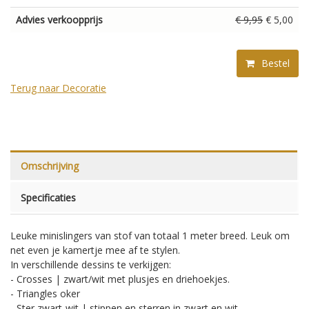
Advies verkoopprijs
€ 9,95
€ 5,00
Bestel
Terug naar Decoratie
Omschrijving
Specificaties
Leuke minislingers van stof van totaal 1 meter breed. Leuk om
net even je kamertje mee af te stylen.
In verschillende dessins te verkijgen:
- Crosses | zwart/wit met plusjes en driehoekjes.
- Triangles oker
- Ster zwart-wit | stippen en sterren in zwart en wit