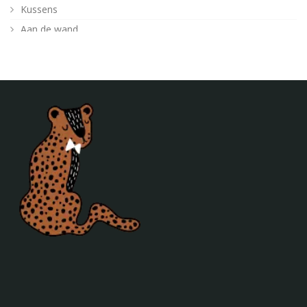
Kussens
Aan de wand
Posters
Verlichting
Poefjes en speelkussens
Decoratie
Behang